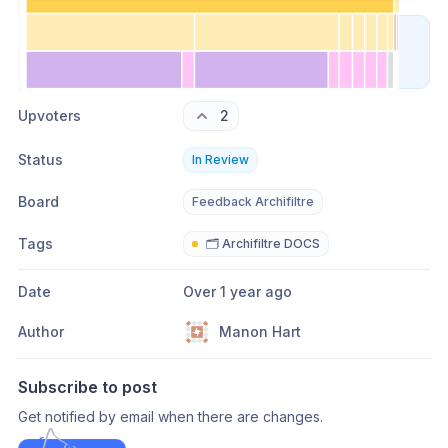
Please authenticate to join the conversation.
Sign in / Sign up
→
Upvoters
2
Status
In Review
Board
Feedback Archifiltre
Tags
🗂️ Archifiltre DOCS
Date
Over 1 year ago
Author
Manon Hart
Subscribe to post
Get notified by email when there are changes.